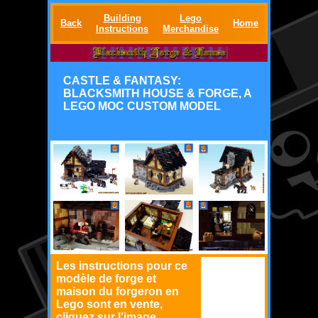
Building
Lego
Back
Home
Instructions
Merchandise
CASTLE & FANTASY:
BLACKSMITH HOUSE & FORGE, A
LEGO MOC CUSTOM MODEL
Les instructions pour ce
modèle de forge et
maison du forgeron en
Lego sont en vente,
cliquez sur l'image.